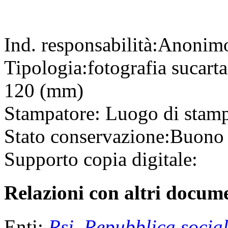
Ind. responsabilità:
Anonim
Tipologia:
fotografia
su
cart
120 (mm)
Stampatore:
Luogo di stam
Stato conservazione:
Buono
Supporto copia digitale:
Relazioni con altri docume
Enti:
Rsi, Repubblica social