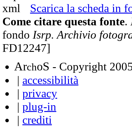
Scarica la scheda in
Come citare questa fonte
.
fondo
Isrp. Archivio fotogr
FD12247]
A
S
r
o
- Copyright 200
ch
|
accessibilità
|
privacy
|
plug-in
|
crediti