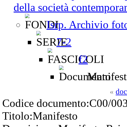
della società contemporan
Isrp. Archivio fot
7-2
f2
Manifes
«
doc
Codice documento:
C00/003
Titolo:
Manifesto