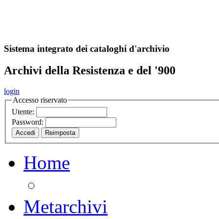
A
S
r
o
ch
Sistema integrato dei cataloghi d'archivio
Archivi della Resistenza e del '900
login
Accesso riservato
Utente:
Password:
Home
Metarchivi