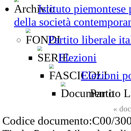
Istituto piemontese p
della società contemporan
Partito liberale i
Elezioni
Elezioni p
Partito L
«
doc
Codice documento:
C00/300