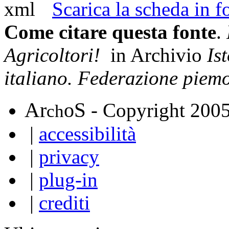
Scarica la scheda in
Come citare questa fonte
.
Agricoltori!
in Archivio
Is
italiano. Federazione piem
A
S
r
o
- Copyright 200
ch
|
accessibilità
|
privacy
|
plug-in
|
crediti