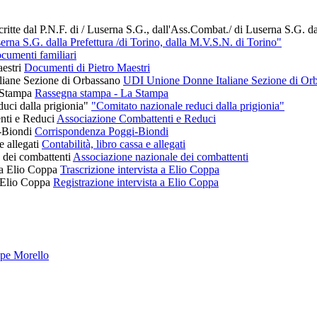
userna S.G. dalla Prefettura /di Torino, dalla M.V.S.N. di Torino"
cumenti familiari
Documenti di Pietro Maestri
UDI Unione Donne Italiane Sezione di Or
Rassegna stampa - La Stampa
"Comitato nazionale reduci dalla prigionia"
Associazione Combattenti e Reduci
Corrispondenza Poggi-Biondi
Contabilità, libro cassa e allegati
Associazione nazionale dei combattenti
Trascrizione intervista a Elio Coppa
Registrazione intervista a Elio Coppa
pe Morello