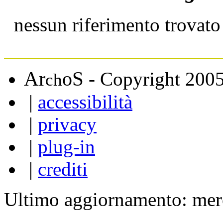
nessun riferimento trovato
A
S
r
o
- Copyright 200
ch
|
accessibilità
|
privacy
|
plug-in
|
crediti
Ultimo aggiornamento: mer