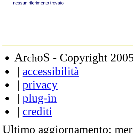
A
S
r
o
- Copyright 200
ch
|
accessibilità
|
privacy
|
plug-in
|
crediti
Ultimo aggiornamento: mer