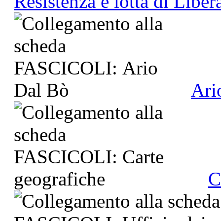
Resistenza e lotta di Liber
Ari
C